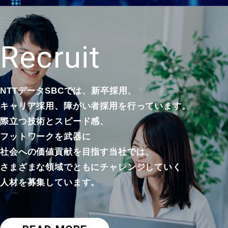
R
e
c
r
u
i
t
NTTデータSBCでは、新卒採用、
キャリア採用、
障がい者採用を行っています。
際立つ技術とスピード感、
フットワークを武器に
社会への価値貢献を目指す当社では、
さまざまな領域でともにチャレンジしていく
人材を募集しています。