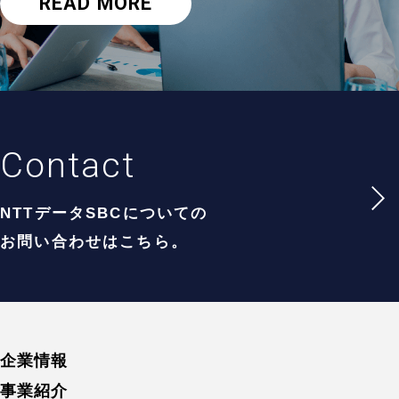
READ MORE
C
o
n
t
a
c
t
NTTデータSBCについての
お問い合わせはこちら。
企業情報
事業紹介