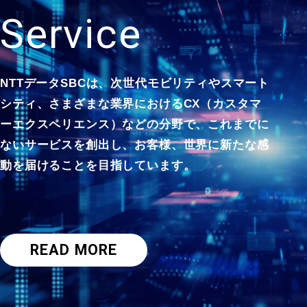
S
e
r
v
i
c
e
NTTデータSBCは、次世代モビリティや
スマート
シティ、さまざまな業界における
CX（カスタマ
ーエクスペリエンス）などの分野で、
これまでに
ないサービスを創出し、
お客様、世界に新たな感
動を届けることを目指しています。
READ MORE