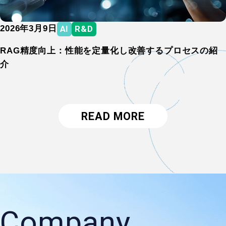
AI
R&D
2026年3月9日
AI
R&D
RAG精度向上：性能を定量化し改善するプロセスの紹
介
READ MORE
C
o
m
p
a
n
y