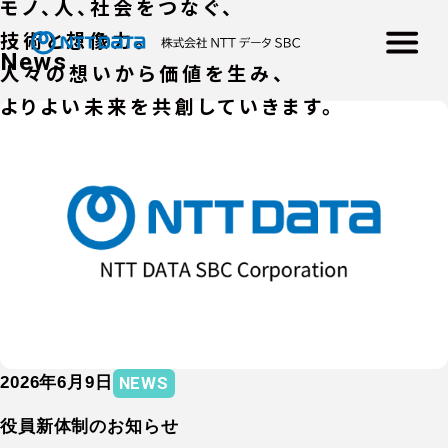
モノ、人、社会をつなぐ、
技術と想像力。
News
人々の想いから価値を生み、
よりよい未来を共創していきます。
NEWS
2026年6月9日
NEWS
役員新体制のお知らせ